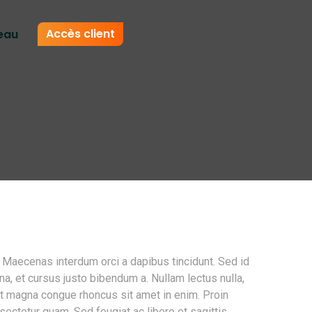
Accès client
eau
. Maecenas interdum orci a dapibus tincidunt. Sed id
et cursus justo bibendum a. Nullam lectus nulla,
r ut magna congue rhoncus sit amet in enim. Proin
ectetur quam. Sed feugiat ac libero et sagittis.