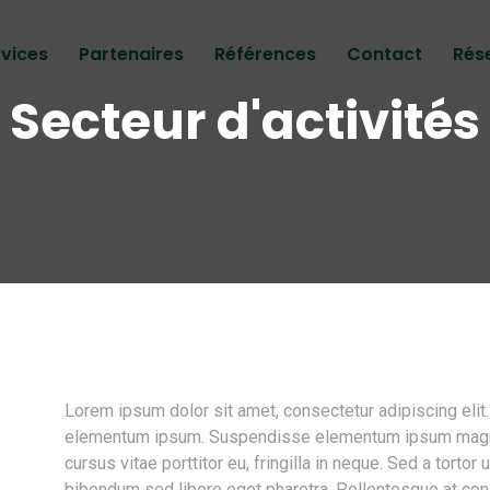
rvices
Partenaires
Références
Contact
Rés
Secteur d'activités
Lorem ipsum dolor sit amet, consectetur adipiscing elit
elementum ipsum. Suspendisse elementum ipsum magna, 
cursus vitae porttitor eu, fringilla in neque. Sed a torto
bibendum sed libero eget pharetra. Pellentesque at cons