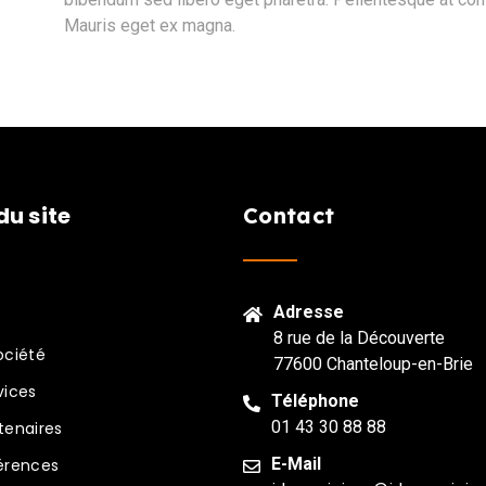
Mauris eget ex magna.
du site
Contact
Adresse
8 rue de la Découverte
ociété
77600 Chanteloup-en-Brie
vices
Téléphone
01 43 30 88 88
tenaires
E-Mail
érences