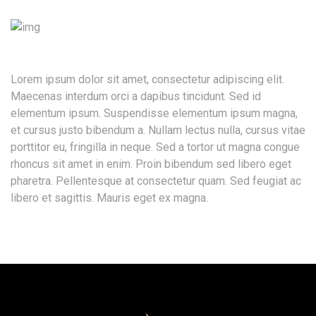
Lorem ipsum dolor sit amet, consectetur adipiscing elit.
Maecenas interdum orci a dapibus tincidunt. Sed id
elementum ipsum. Suspendisse elementum ipsum magna,
et cursus justo bibendum a. Nullam lectus nulla, cursus vitae
porttitor eu, fringilla in neque. Sed a tortor ut magna congue
rhoncus sit amet in enim. Proin bibendum sed libero eget
pharetra. Pellentesque at consectetur quam. Sed feugiat ac
libero et sagittis. Mauris eget ex magna.