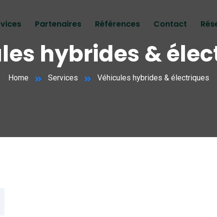
rvices
Partenaires
Références
Contact
Rés
les hybrides & élec
Home
Services
Véhicules hybrides & électriques