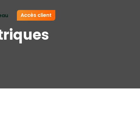
Accès client
eau
triques